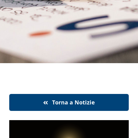
notizie
stranaragione
Cerca
per:
Torna a Notizie