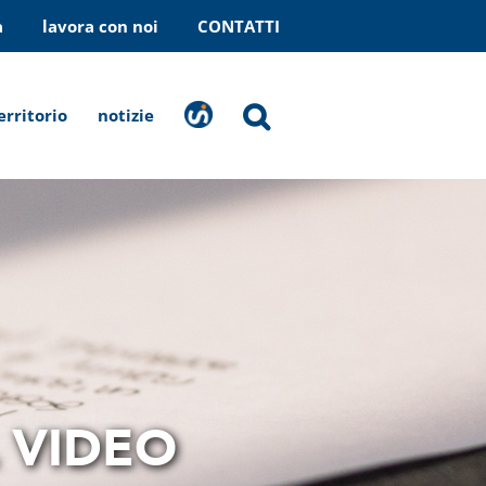
a
lavora con noi
CONTATTI
erritorio
notizie
stranaragione
L VIDEO