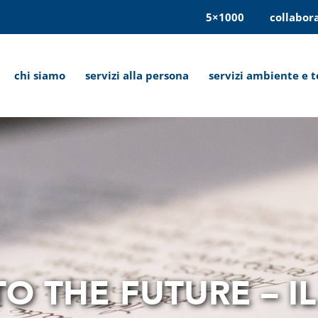
5×1000
collabor
chi siamo
servizi alla persona
servizi ambiente e t
O THE FUTURE – I