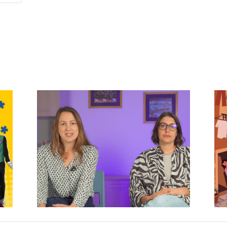
omia
Il Cortile: teatro,
n
incontri e storie
condivise