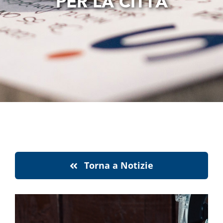
PER LA CITTÀ
notizie
stranaragione
Cerca
per:
Torna a Notizie