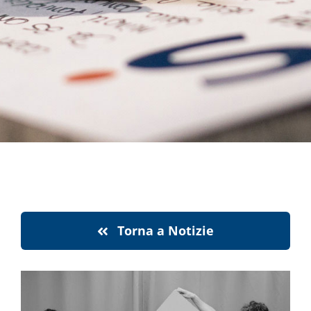
notizie
stranaragione
Cerca
per:
Torna a Notizie