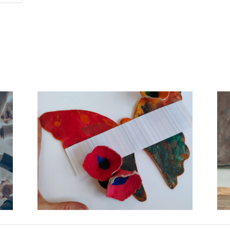
Corso di formazione per
le
Tecnico ABA seconda
stare
edizione: imparare ad
insegnare