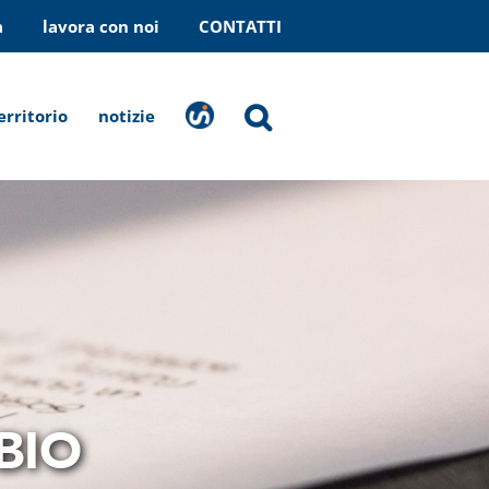
a
lavora con noi
CONTATTI
erritorio
notizie
stranaragione
BIO