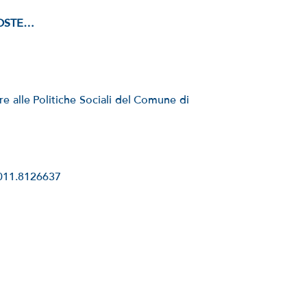
POSTE…
i
re alle Politiche Sociali del Comune di
 011.8126637