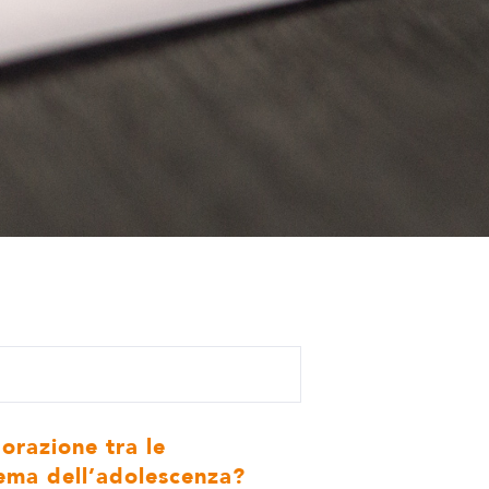
orazione tra le
 tema dell’adolescenza?