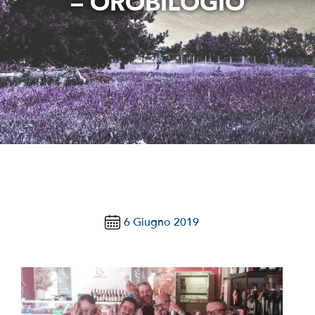
– OROBILOGIO
notizie
stranaragione
Cerca
per:
6 Giugno 2019