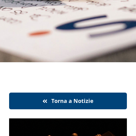
notizie
stranaragione
Cerca
per:
Torna a Notizie