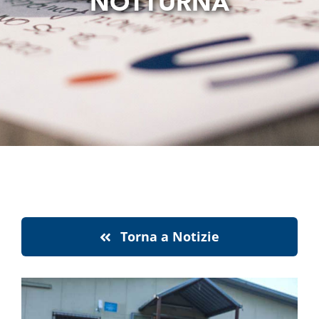
NOTTURNA
notizie
stranaragione
Cerca
per:
Torna a Notizie