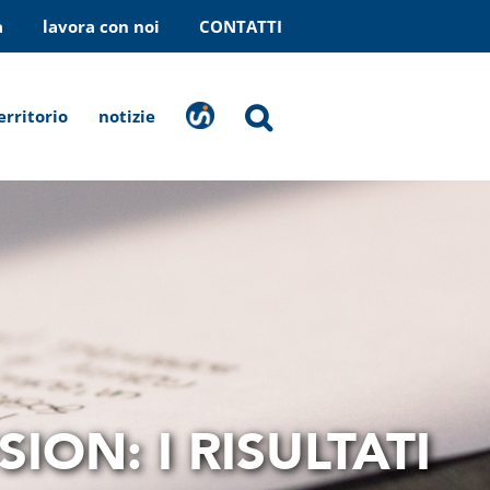
a
lavora con noi
CONTATTI
erritorio
notizie
stranaragione
ON: I RISULTATI