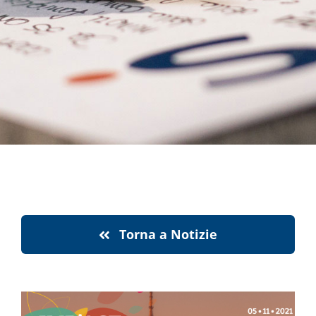
notizie
stranaragione
Cerca
per:
Torna a Notizie