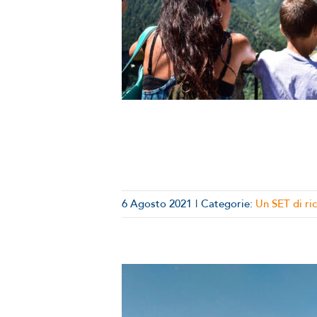
 ricordi: In
si | ep.3
 SET di ricordi
6 Agosto 2021
|
Categorie:
Un SET di ri