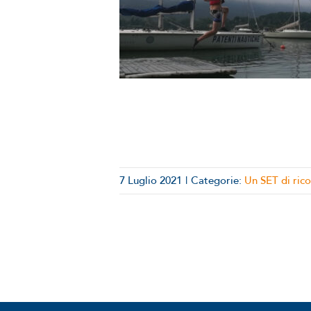
di ricordi:
arsi | ep.1
 SET di ricordi
7 Luglio 2021
|
Categorie:
Un SET di rico