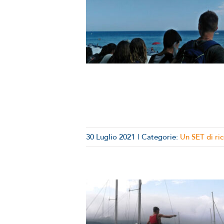
i ricordi: I
di | ep.2
 SET di ricordi
30 Luglio 2021
|
Categorie:
Un SET di ric