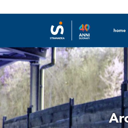
Salta
al
contenuto
home
Arc