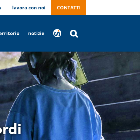
a
lavora con noi
CONTATTI
erritorio
notizie
stranaragione
ordi