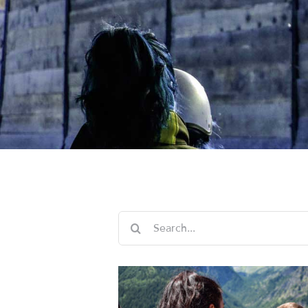
Cerca
per: