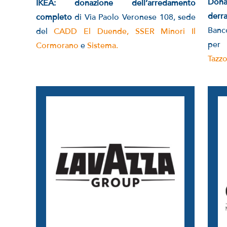
Dona
IKEA: donazione dell’arredamento
derr
completo
di Via Paolo Veronese 108, sede
Banco
del
CADD El Duende,
SSER Minori Il
per
Cormorano
e
Sistema.
Tazzo