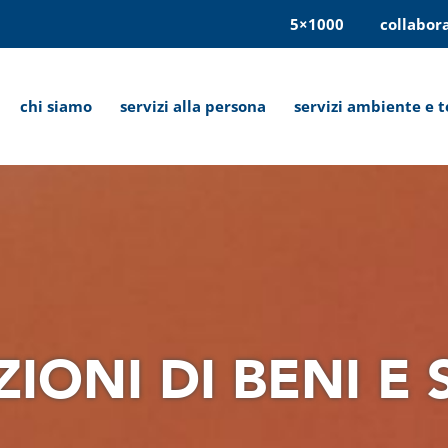
5×1000
collabor
chi siamo
servizi alla persona
servizi ambiente e t
ONI DI BENI E 