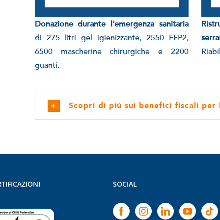
Donazione durante l’emergenza sanitaria
Rist
di 275 litri gel igienizzante, 2550 FFP2,
serr
6500 mascherine chirurgiche e 2200
Riabi
guanti.
Scopri di più sui benefici fiscali per
TIFICAZIONI
SOCIAL