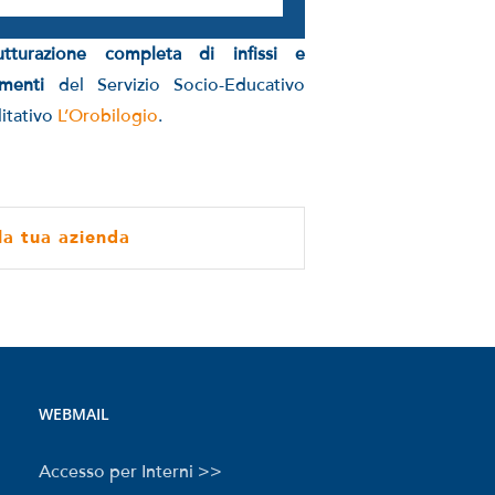
rutturazione completa di infissi e
amenti
del Servizio Socio-Educativo
litativo
L’Orobilogio
.
 la tua azienda
WEBMAIL
Accesso per Interni >>