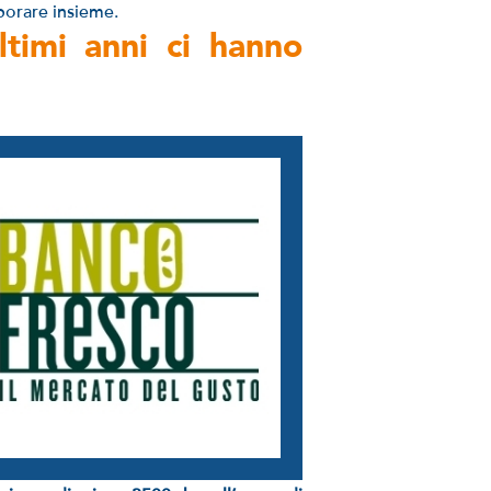
borare insieme.
ltimi anni ci hanno