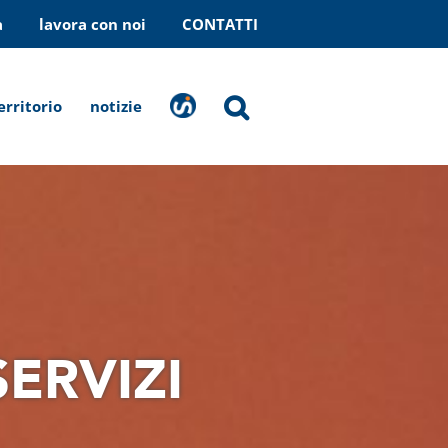
a
lavora con noi
CONTATTI
erritorio
notizie
stranaragione
SERVIZI