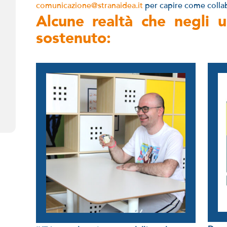
comunicazione@stranaidea.it
per capire come colla
Alcune realtà che negli u
sostenuto: